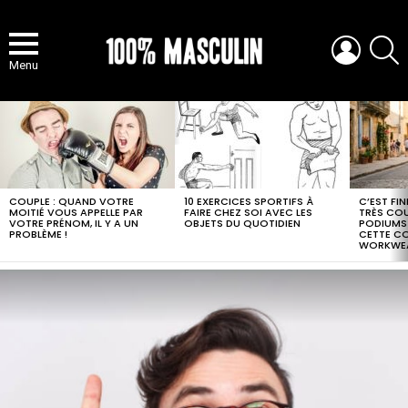
LOGIN
S
Menu
MOST
VIEWED
STORIES
COUPLE : QUAND VOTRE
10 EXERCICES SPORTIFS À
C’EST FI
MOITIÉ VOUS APPELLE PAR
FAIRE CHEZ SOI AVEC LES
TRÈS COUR
VOTRE PRÉNOM, IL Y A UN
OBJETS DU QUOTIDIEN
PODIUMS
PROBLÈME !
CETTE C
WORKWE