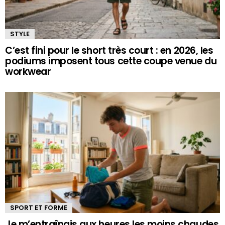
STYLE
C’est fini pour le short très court : en 2026, les
podiums imposent tous cette coupe venue du
workwear
SPORT ET FORME
Je m’entraînais aux heures les moins chaudes