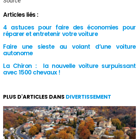
Source
Articles liés :
4 astuces pour faire des économies pour
réparer et entretenir votre voiture
Faire une sieste au volant d’une voiture
autonome
La Chiron : la nouvelle voiture surpuissant
avec 1500 chevaux !
PLUS D'ARTICLES DANS
DIVERTISSEMENT