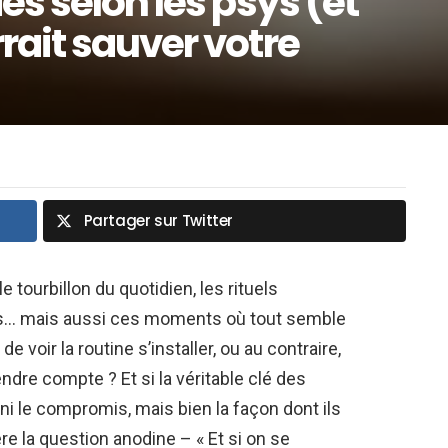
es selon les psys (et
rait sauver votre
Partager sur Twitter
e tourbillon du quotidien, les rituels
agés… mais aussi ces moments où tout semble
e voir la routine s’installer, ou au contraire,
rendre compte ? Et si la véritable clé des
 ni le compromis, mais bien la façon dont ils
e la question anodine – « Et si on se