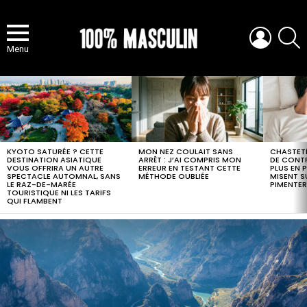
LOGIN
S
Menu
MOST
VIEWED
STORIES
KYOTO SATURÉE ? CETTE
MON NEZ COULAIT SANS
CHASTETÉ
DESTINATION ASIATIQUE
ARRÊT : J’AI COMPRIS MON
DE CONTR
VOUS OFFRIRA UN AUTRE
ERREUR EN TESTANT CETTE
PLUS EN 
SPECTACLE AUTOMNAL, SANS
MÉTHODE OUBLIÉE
MISENT S
LE RAZ-DE-MARÉE
PIMENTER
TOURISTIQUE NI LES TARIFS
QUI FLAMBENT