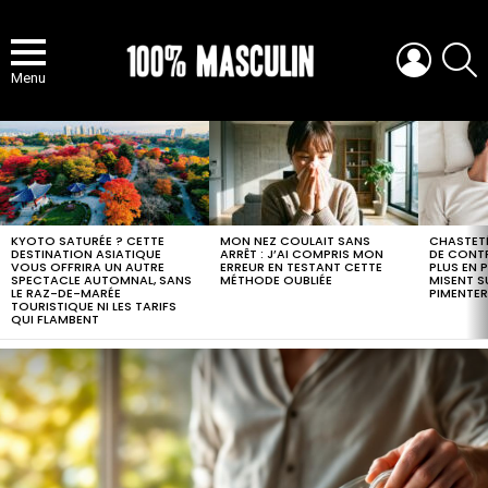
LOGIN
S
Menu
MOST
VIEWED
STORIES
KYOTO SATURÉE ? CETTE
MON NEZ COULAIT SANS
CHASTETÉ
DESTINATION ASIATIQUE
ARRÊT : J’AI COMPRIS MON
DE CONTR
VOUS OFFRIRA UN AUTRE
ERREUR EN TESTANT CETTE
PLUS EN 
SPECTACLE AUTOMNAL, SANS
MÉTHODE OUBLIÉE
MISENT S
LE RAZ-DE-MARÉE
PIMENTER
TOURISTIQUE NI LES TARIFS
QUI FLAMBENT