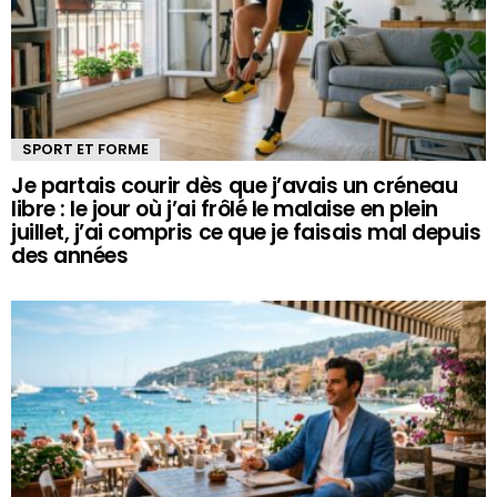
SPORT ET FORME
Je partais courir dès que j’avais un créneau
libre : le jour où j’ai frôlé le malaise en plein
juillet, j’ai compris ce que je faisais mal depuis
des années