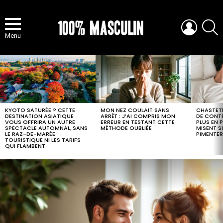
LOGIN
S
Menu
MOST
VIEWED
STORIES
KYOTO SATURÉE ? CETTE
MON NEZ COULAIT SANS
CHASTETÉ
DESTINATION ASIATIQUE
ARRÊT : J’AI COMPRIS MON
DE CONTR
VOUS OFFRIRA UN AUTRE
ERREUR EN TESTANT CETTE
PLUS EN 
SPECTACLE AUTOMNAL, SANS
MÉTHODE OUBLIÉE
MISENT S
LE RAZ-DE-MARÉE
PIMENTER
TOURISTIQUE NI LES TARIFS
QUI FLAMBENT