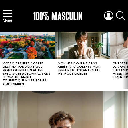
LOGIN
S
Menu
MOST
VIEWED
STORIES
KYOTO SATURÉE ? CETTE
MON NEZ COULAIT SANS
CHASTETÉ
DESTINATION ASIATIQUE
ARRÊT : J’AI COMPRIS MON
DE CONTR
VOUS OFFRIRA UN AUTRE
ERREUR EN TESTANT CETTE
PLUS EN 
SPECTACLE AUTOMNAL, SANS
MÉTHODE OUBLIÉE
MISENT S
LE RAZ-DE-MARÉE
PIMENTER
TOURISTIQUE NI LES TARIFS
QUI FLAMBENT