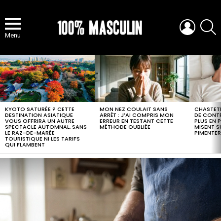
LOGIN
S
Menu
MOST
VIEWED
STORIES
KYOTO SATURÉE ? CETTE
MON NEZ COULAIT SANS
CHASTETÉ
DESTINATION ASIATIQUE
ARRÊT : J’AI COMPRIS MON
DE CONTR
VOUS OFFRIRA UN AUTRE
ERREUR EN TESTANT CETTE
PLUS EN 
SPECTACLE AUTOMNAL, SANS
MÉTHODE OUBLIÉE
MISENT S
LE RAZ-DE-MARÉE
PIMENTER
TOURISTIQUE NI LES TARIFS
QUI FLAMBENT