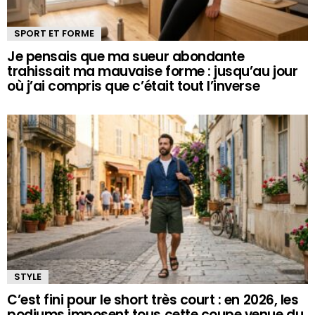
SPORT ET FORME
Je pensais que ma sueur abondante
trahissait ma mauvaise forme : jusqu’au jour
où j’ai compris que c’était tout l’inverse
STYLE
C’est fini pour le short très court : en 2026, les
podiums imposent tous cette coupe venue du