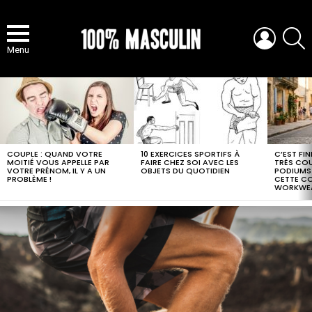
LOGIN
S
Menu
MOST
VIEWED
STORIES
COUPLE : QUAND VOTRE
10 EXERCICES SPORTIFS À
C’EST FI
MOITIÉ VOUS APPELLE PAR
FAIRE CHEZ SOI AVEC LES
TRÈS COUR
VOTRE PRÉNOM, IL Y A UN
OBJETS DU QUOTIDIEN
PODIUMS
PROBLÈME !
CETTE C
WORKWE