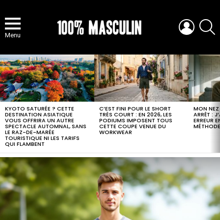
LOGIN
S
Menu
MOST
VIEWED
STORIES
KYOTO SATURÉE ? CETTE
C’EST FINI POUR LE SHORT
MON NEZ
DESTINATION ASIATIQUE
TRÈS COURT : EN 2026, LES
ARRÊT : 
VOUS OFFRIRA UN AUTRE
PODIUMS IMPOSENT TOUS
ERREUR E
SPECTACLE AUTOMNAL, SANS
CETTE COUPE VENUE DU
MÉTHODE
LE RAZ-DE-MARÉE
WORKWEAR
TOURISTIQUE NI LES TARIFS
QUI FLAMBENT