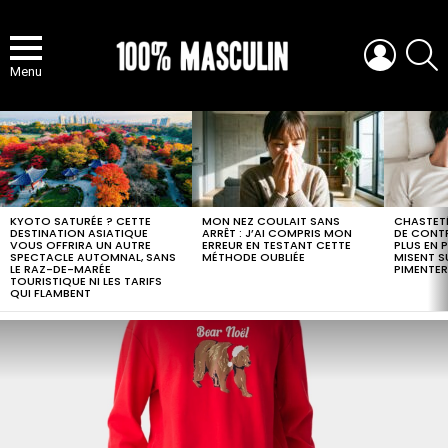
LOGIN
S
Menu
MOST
VIEWED
STORIES
KYOTO SATURÉE ? CETTE
MON NEZ COULAIT SANS
CHASTETÉ
DESTINATION ASIATIQUE
ARRÊT : J’AI COMPRIS MON
DE CONTR
VOUS OFFRIRA UN AUTRE
ERREUR EN TESTANT CETTE
PLUS EN 
SPECTACLE AUTOMNAL, SANS
MÉTHODE OUBLIÉE
MISENT S
LE RAZ-DE-MARÉE
PIMENTER
TOURISTIQUE NI LES TARIFS
QUI FLAMBENT