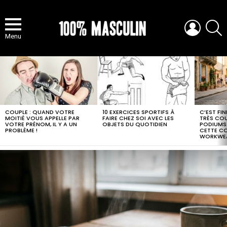
LOGIN
S
Menu
MOST
VIEWED
STORIES
COUPLE : QUAND VOTRE
10 EXERCICES SPORTIFS À
C’EST FI
MOITIÉ VOUS APPELLE PAR
FAIRE CHEZ SOI AVEC LES
TRÈS COUR
VOTRE PRÉNOM, IL Y A UN
OBJETS DU QUOTIDIEN
PODIUMS
PROBLÈME !
CETTE C
WORKWE