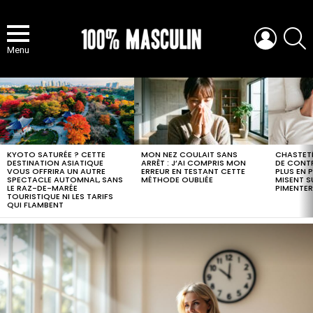
LOGIN
S
Menu
MOST
VIEWED
STORIES
KYOTO SATURÉE ? CETTE
MON NEZ COULAIT SANS
CHASTETÉ
DESTINATION ASIATIQUE
ARRÊT : J’AI COMPRIS MON
DE CONTR
VOUS OFFRIRA UN AUTRE
ERREUR EN TESTANT CETTE
PLUS EN 
SPECTACLE AUTOMNAL, SANS
MÉTHODE OUBLIÉE
MISENT S
LE RAZ-DE-MARÉE
PIMENTER
TOURISTIQUE NI LES TARIFS
QUI FLAMBENT